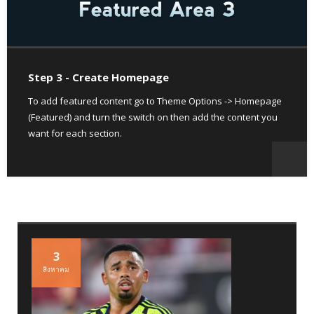
Step 3 - Create Homepage
To add featured content go to Theme Options -> Homepage
(Featured) and turn the switch on then add the content you
want for each section.
3
สิงหาคม