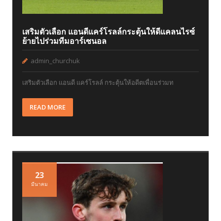
เสริมตัวเลือก แอนดีแคร์โรลล์กระตุ้นให้ดีแคลนไรซ์
ย้ายไปร่วมทีมอาร์เซนอล
admin_churchuk
เสริมตัวเลือก แอนดี แคร์โรลล์ กระตุ้นให้อดีตเพื่อนร่วมท
READ MORE
23
มีนาคม