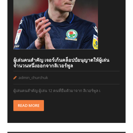
ผู้เล่นคนสำคัญ เจอร์เก้นคล็อปป์อนุญาตให้ผู้เล่น
จำนวนหนึ่งออกจากลิเวอร์พูล
admin_churchuk
ผู้เล่นคนสำคัญ ผู้เล่น 12 คนที่ยืมตัวมาจาก ลิเวอร์พูล เ
READ MORE