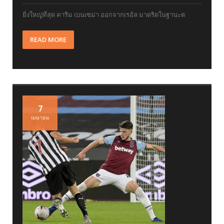
ยิ่งใหญ่ที่สุด คาริม เบนเซม่า ออกจากเรอัล มาดริดในฐานะต
READ MORE
7
เมษายน