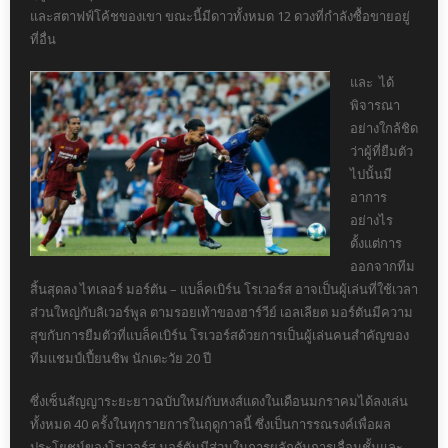
และสตาฟฟ์โค้ชของเขา ขณะนี้มีดาวทั้งหมด 12 ดวงที่กำลังซื้อขายอยู่
ที่อื่น
และ ได้
พิจารณา
อย่างใกล้ชิด
ว่าผู้ที่ยืมตัว
ไปนั้นมี
อาการ
อย่างไร
ตั้งแต่การ
ออกจากทีม
สิ้นสุดลง ไทเลอร์ มอร์ตัน – แบล็คเบิร์น โรเวอร์ส อาจเป็นผู้เล่นที่ใช้เวลา
ส่วนใหญ่กับลิเวอร์พูล ตามรอยเท้าของฮาร์วีย์ เอลเลียต มอร์ตันมีความ
สุขกับการยืมตัวที่แบล็คเบิร์น โรเวอร์สด้วยการเป็นผู้เล่นคนสำคัญของ
ทีมแชมป์เปี้ยนชิพ นักเตะวัย 20 ปี
ซึ่งเซ็นสัญญาระยะยาวฉบับใหม่กับหงส์แดงในเดือนมกราคมได้ลงเล่น
ทั้งหมด 40 ครั้งในทุกรายการในฤดูกาลนี้ ซึ่งเป็นการรณรงค์เพื่อผล
ประโยชน์ของโรเวอร์ส มอร์ตันมีส่วนในการผลักดันการเลื่อนชั้นและ