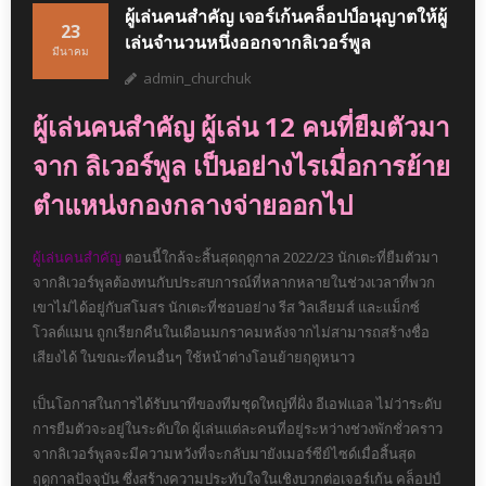
ผู้เล่นคนสำคัญ เจอร์เก้นคล็อปป์อนุญาตให้ผู้
23
เล่นจำนวนหนึ่งออกจากลิเวอร์พูล
มีนาคม
admin_churchuk
ผู้เล่นคนสำคัญ ผู้เล่น 12 คนที่ยืมตัวมา
จาก ลิเวอร์พูล เป็นอย่างไรเมื่อการย้าย
ตำแหน่งกองกลางจ่ายออกไป
ผู้เล่นคนสำคัญ
ตอนนี้ใกล้จะสิ้นสุดฤดูกาล 2022/23 นักเตะที่ยืมตัวมา
จากลิเวอร์พูลต้องทนกับประสบการณ์ที่หลากหลายในช่วงเวลาที่พวก
เขาไม่ได้อยู่กับสโมสร นักเตะที่ชอบอย่าง รีส วิลเลียมส์ และแม็กซ์
โวลต์แมน ถูกเรียกคืนในเดือนมกราคมหลังจากไม่สามารถสร้างชื่อ
เสียงได้ ในขณะที่คนอื่นๆ ใช้หน้าต่างโอนย้ายฤดูหนาว
เป็นโอกาสในการได้รับนาทีของทีมชุดใหญ่ที่ฝั่ง อีเอฟแอล ไม่ว่าระดับ
การยืมตัวจะอยู่ในระดับใด ผู้เล่นแต่ละคนที่อยู่ระหว่างช่วงพักชั่วคราว
จากลิเวอร์พูลจะมีความหวังที่จะกลับมายังเมอร์ซีย์ไซด์เมื่อสิ้นสุด
ฤดูกาลปัจจุบัน ซึ่งสร้างความประทับใจในเชิงบวกต่อเจอร์เก้น คล็อปป์