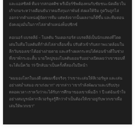
และแอสซิสต์ ทีมจากสกอตติช พรีเมียร์ชิพต้องทนกับชัยชนะนัดเดียวใน
เก้าเกมระหว่างเดือนธันวาคมถึงกุมภาพันธ์ ส่งผลให้จิม กูดวินถูกไล่
ออกจากตำแหน่งผู้จัดการทีม แต่หลังจากนั้นผลงานก็ดีขึ้น และทีมดอน
ยังคงมุ่งมั่นในการไล่ล่าตำแหน่งท็อปซิกซ์
คอเนอร์ แบรดลีย์ – โบลตัน วันเดอเรอร์ส แบรดลีย์เป็นนักแสดงที่โดด
เด่นในทีมโบลตันที่กำลังไล่ล่าเลื่อนชั้น ปรับตัวเข้ากับสภาพแวดล้อมใน
ลีกวันของเขาได้อย่างง่ายดาย และสร้างผลกระทบได้ค่อนข้างดีในช่วง
ที่เขาพักระยะสั้น นายใหญ่ของโบลตันยอมรับอย่างเปิดเผยว่าเขาชอบที่
จะได้แบ็ควัย 19 ปีกลับมาเป็นครั้งที่สองในปีหน้า
“ผมมองโลกในแง่ดี แต่ผมเชื่อจริงๆ ว่าเขาจะเล่นให้ลิเวอร์พูล และเล่น
อย่างสม่ำเสมอ เขาเก่งมาก” เขากล่าว “เขากำลังพัฒนาและปรับปรุง
ตลอดเวลา เราหวังว่าจะได้รับการศึกษาของเขาเพิ่มอีก 1 ปี แต่ฉันเข้าใจ
อย่างสมบูรณ์หากลิเวอร์พูลรู้สึกว่าจำเป็นต้องให้เขาอยู่กับพวกเขาเพื่อ
เล่นให้พวกเขา”