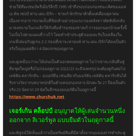
ช่วยให้ทีมแชมป์พรีเมียร์ลีกปี 1995 เข้าถึงรอบก่อนรองชนะเลิศของเอฟ
เอ คัพ เซปป์ ฟาน เดน เบิร์ก – ชาลเก้ พักรักษาตัวตั้งแต่เดือนตุลาคม
เนื่องจากอาการบาดเจ็บที่ข้อเท้าอย่างรุนแรง กองหลังชาวดัตช์เพิ่งกลับ
มาลงสนามในเกมลีกให้กับทีมสำรองของชาลเก้ การออกนอกบ้านครั้งนี้
ไม่เป็นไปตามแผนที่วางไว้ โดยทำเข้าประตูตัวเองและรับใบเหลืองใน
เกมที่เสมอกับดูเรน 2-2 ก่อนที่เขาจะพ่ายแพ้ ฟาน เดน เบิร์กได้ลงเป็นตัว
จริงในบุนเดสลีกา 4 นัดแรกของฤดูกาล
และดูเหมือนว่าจะได้เล่นเป็นตัวเอกตลอดฤดูกาล ไม่ว่าเขาจะกลับคืนสู่
ทีมชุดใหญ่หรือไม่ก่อนฤดูกาล 2022/23 จะถึงบทสรุป คงต้องดูกันต่อไป
เลห์ตัน คลาร์กสัน – อเบอร์ดีน เช่นเดียวกับมอร์ตัน เลห์ตัน คลาร์กสันได้
รับรางวัลจากบทบาทปกติในตำแหน่งกองกลาง นักเตะวัย 21 ปีลงเป็นตัว
จริง 23 นัดจาก 29 นัดในลีกของอเบอร์ดีนในฤดูกาลนี้
https://www.churchuk.net
เจอร์เก้น คล็อปป์
อนุญาตให้ผู้เล่นจำนวนหนึ่ง
ออกจาก ลิเวอร์พูล แบบยืมตัวในฤดูกาลนี้
และพิสูจน์ให้เห็นแล้วว่าเป็นทรัพย์สินที่มีค่าทั้งจากมุมมองการทำประตู